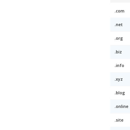
.com
.net
.org
.biz
.info
.xyz
.blog
.online
.site