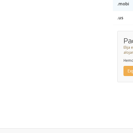
.mobi
.us
Pa
Elija
aloja
Hemo
Ex