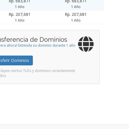
Rp. 683,871
Rp. 683,871
1 Año
1 Año
Rp. 207,681
Rp. 207,681
1 Año
1 Año
nsferencia de Dominios
iera ahora! Extienda su dominio durante 1 año
sferir Dominios
cluyen ciertos TLDs y dominios recientemente
ados