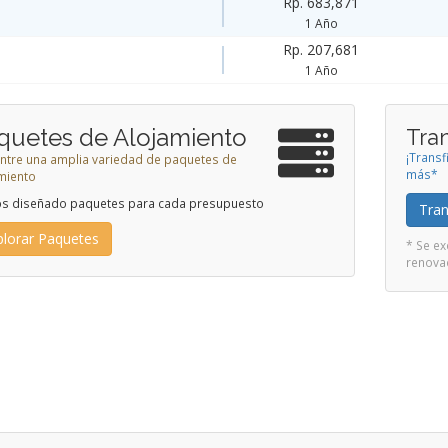
Rp. 683,871
1 Año
Rp. 207,681
1 Año
quetes de Alojamiento
Tra
¡Transf
 entre una amplia variedad de paquetes de
más*
miento
s diseñado paquetes para cada presupuesto
Tran
plorar Paquetes
* Se ex
renov