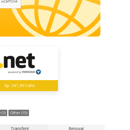
Rp. 341,991/año
 (1)
Other (15)
Transferir
Renovar