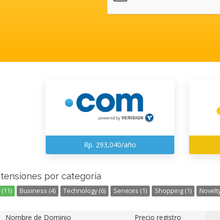
Rp. 293,040/año
xtensiones por categoría
(11)
Business (4)
Technology (6)
Services (1)
Shopping (1)
Novelty
Nombre de Dominio
Precio registro