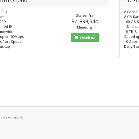
Cirrus Cloud
ID St
 CPU
8 Core 
Starter fra
Ram
8 GB Ra
Rp. 899,544
SSD
160 GB 
ated IP
1 Dedica
Månedlig
andwidth
10 TB B
upto 100Mbps
Speed u
Bestill nå
s Port Speed
10 Gbps
Backup
Daily Ba
er reservert.