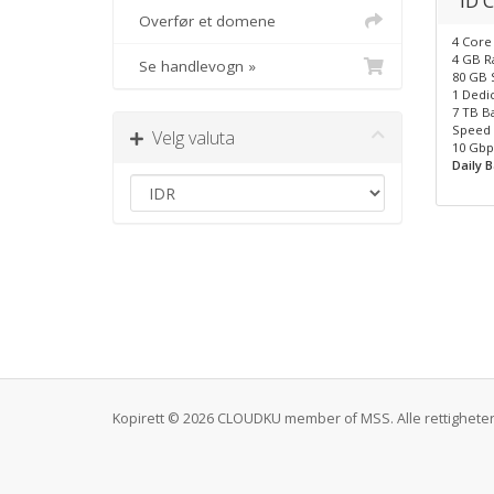
ID 
Overfør et domene
4 Core
4 GB 
Se handlevogn »
80 GB 
1 Dedic
7 TB B
Speed 
Velg valuta
10 Gbp
Daily 
Kopirett © 2026 CLOUDKU member of MSS. Alle rettigheter 