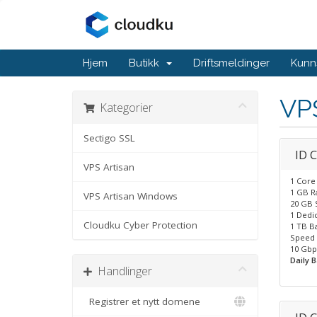
Hjem
Butikk
Driftsmeldinger
Kunn
VPS
Kategorier
Sectigo SSL
ID 
VPS Artisan
1 Core
1 GB 
VPS Artisan Windows
20 GB 
1 Dedic
Cloudku Cyber Protection
1 TB B
Speed 
10 Gbp
Daily 
Handlinger
Registrer et nytt domene