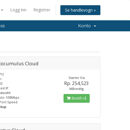
n
Logg inn
Registrer
Se handlevogn »
oss
Konto
ltocumulus Cloud
CPU
Starter fra
m
Rp. 254,523
SD
ted IP
Månedlig
ndwidth
pto 100Mbps
Bestill nå
 Port Speed
ckup