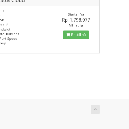
ratus Cloud
CPU
Starter fra
m
Rp. 1,798,977
SSD
ted IP
Månedlig
andwidth
pto 100Mbps
Bestill nå
 Port Speed
ckup