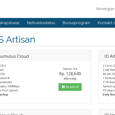
Norwegia
skapsbase
Nettverksstatus
Bonusprogram
Kontakt 
 Artisan
Cumulus Cloud
ID A
 CPU
2 Core 
Starter fra
Ram
2 GB Ra
Rp. 128,649
SSD
40 GB S
ated IP
1 Dedica
Månedlig
andwidth
3 TB Ba
upto 100Mbps
Speed u
Bestill nå
s Port Speed
10 Gbps
Backup
Daily Ba