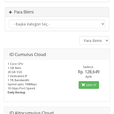
Para Birimi
ID Cumulus Cloud
1 Core CPU
Sadece..
1 GB Ram
Rp. 128,649
20 GB SSD
1 Dedicated IP
Aylık
1 TB Bandwidth
Speed upto 100Mbps
Satın Al
10 Gbps Port Speed
Daily Backup
ID Altocumulus Cloud