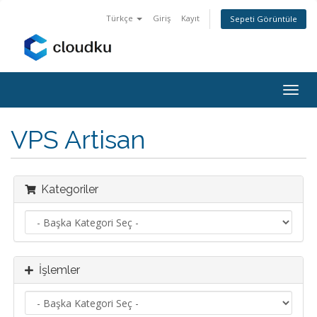
Türkçe
Giriş
Kayıt
Sepeti Görüntüle
Togg
navig
VPS Artisan
Kategoriler
İşlemler