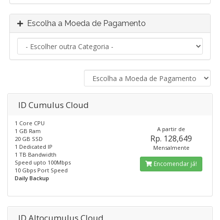
Escolha a Moeda de Pagamento
ID Cumulus Cloud
1 Core CPU
A partir de
1 GB Ram
Rp. 128,649
20 GB SSD
1 Dedicated IP
Mensalmente
1 TB Bandwidth
Speed upto 100Mbps
Encomendar já!
10 Gbps Port Speed
Daily Backup
ID Altocumulus Cloud