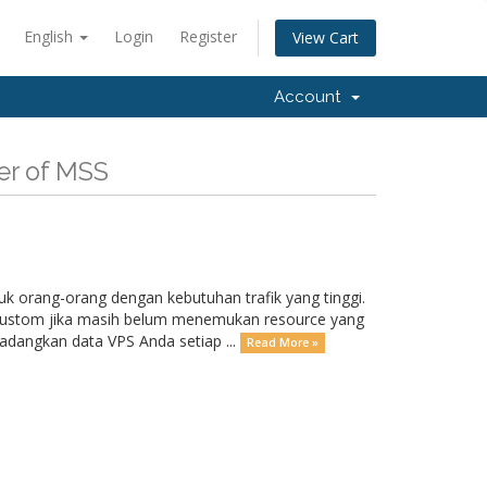
English
Login
Register
View Cart
Account
er of MSS
k orang-orang dengan kebutuhan trafik yang tinggi.
k custom jika masih belum menemukan resource yang
dangkan data VPS Anda setiap ...
Read More »