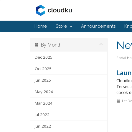
Home
Store
Announcements
Kn
Ne
By Month
Dec 2025
Portal H
Oct 2025
Laun
Jun 2025
Cloudku
Tersedi
May 2024
cocok d
1st De
Mar 2024
Jul 2022
Jun 2022