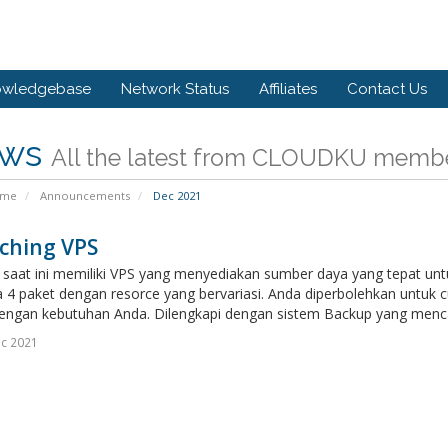
owledgebase
Network Status
Affiliates
Contact Us
ws
All the latest from CLOUDKU memb
ome
Announcements
Dec 2021
ching VPS
 saat ini memiliki VPS yang menyediakan sumber daya yang tepat untu
a 4 paket dengan resorce yang bervariasi. Anda diperbolehkan untu
engan kebutuhan Anda. Dilengkapi dengan sistem Backup yang menca
c 2021