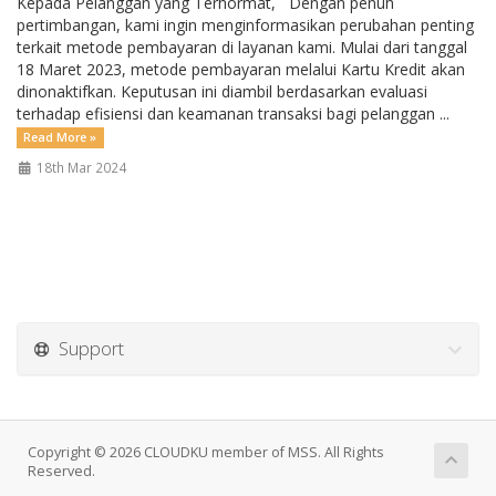
Kepada Pelanggan yang Terhormat, Dengan penuh
pertimbangan, kami ingin menginformasikan perubahan penting
terkait metode pembayaran di layanan kami. Mulai dari tanggal
18 Maret 2023, metode pembayaran melalui Kartu Kredit akan
dinonaktifkan. Keputusan ini diambil berdasarkan evaluasi
terhadap efisiensi dan keamanan transaksi bagi pelanggan ...
Read More »
18th Mar 2024
Support
Copyright © 2026 CLOUDKU member of MSS. All Rights
Reserved.