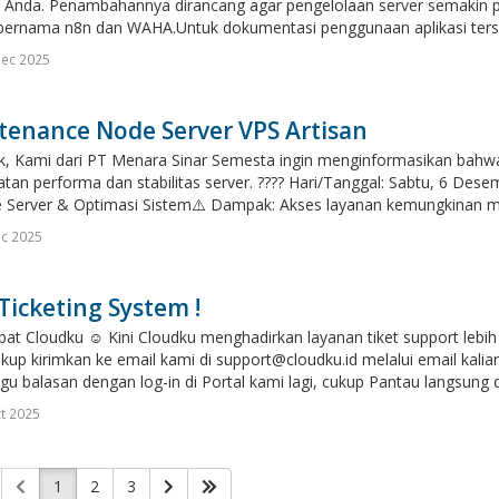
nda. Penambahannya dirancang agar pengelolaan server semakin pra
n bernama n8n dan WAHA.Untuk dokumentasi penggunaan aplikasi terseb
Dec 2025
tenance Node Server VPS Artisan
k, Kami dari PT Menara Sinar Semesta ingin menginformasikan bahwa
atan performa dan stabilitas server. ???? Hari/Tanggal: Sabtu, 6 De
 Server & Optimasi Sistem⚠️ Dampak: Akses layanan kemungkinan m
c 2025
icketing System !
at Cloudku ☺️ Kini Cloudku menghadirkan layanan tiket support lebih m
kup kirimkan ke email kami di support@cloudku.id melalui email kalian 
 balasan dengan log-in di Portal kami lagi, cukup Pantau langsung di
t 2025
1
2
3