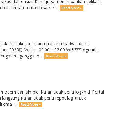
ktis dan efisien.Kami juga menambahkan aplikasi
ut, teman-teman bisa klik ...
Read More »
 akan dilakukan maintenance terjadwal untuk
sember 2025⏰ Waktu: 00.00 – 02.00 WIB???? Agenda:
engalami gangguan ...
Read More »
odern dan simple. Kalian tidak perlu log-in di Portal
langsung.Kalian tidak perlu repot lagi untuk
 email ...
Read More »