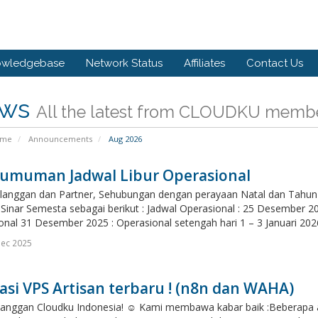
owledgebase
Network Status
Affiliates
Contact Us
ws
All the latest from CLOUDKU memb
ome
Announcements
Aug 2026
umuman Jadwal Libur Operasional
langgan dan Partner, Sehubungan dengan perayaan Natal dan Tahun B
Sinar Semesta sebagai berikut : Jadwal Operasional : 25 Desember 20
nal 31 Desember 2025 : Operasional setengah hari 1 – 3 Januari 2026 
Dec 2025
asi VPS Artisan terbaru ! (n8n dan WAHA)
anggan Cloudku Indonesia! ☺️ Kami membawa kabar baik :Beberapa aplik