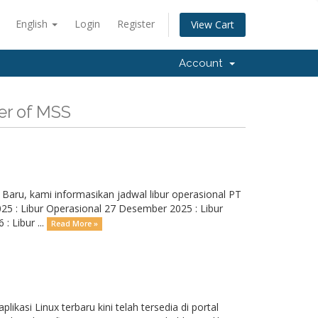
English
Login
Register
View Cart
Account
er of MSS
aru, kami informasikan jadwal libur operasional PT
25 : Libur Operasional 27 Desember 2025 : Libur
: Libur ...
Read More »
asi Linux terbaru kini telah tersedia di portal