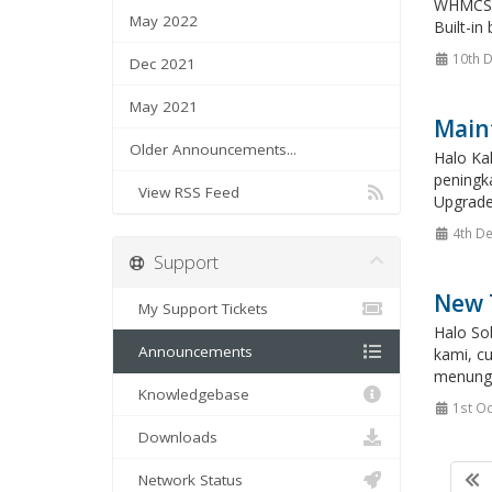
WHMCS A
May 2022
Built-i
10th 
Dec 2021
May 2021
Main
Older Announcements...
Halo Ka
peningk
View RSS Feed
Upgrade
4th De
Support
New T
My Support Tickets
Halo Sob
Announcements
kami, cu
menunggu
Knowledgebase
1st Oc
Downloads
Network Status