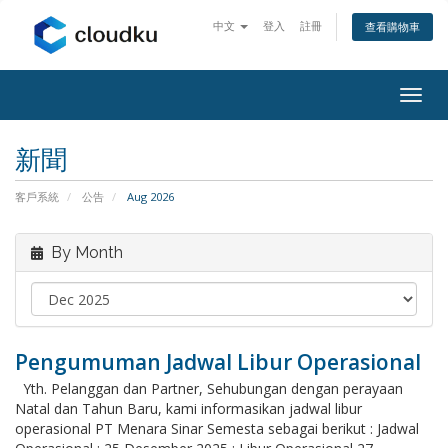
中文
登入
註冊
查看購物車
Togg
navig
新聞
客戶系統
公告
Aug 2026
By Month
Pengumuman Jadwal Libur Operasional
Yth. Pelanggan dan Partner, Sehubungan dengan perayaan
Natal dan Tahun Baru, kami informasikan jadwal libur
operasional PT Menara Sinar Semesta sebagai berikut : Jadwal