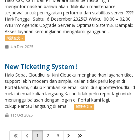
Halo Kak, Kami dari PT Menara Sinar Semesta ingin
menginformasikan bahwa akan dilakukan maintenance
terjadwal untuk peningkatan performa dan stabilitas server. ????
Hari/Tanggal: Sabtu, 6 Desember 2025⏰ Waktu: 00.00 – 02.00
WIB???? Agenda: Upgrade Server & Optimasi Sistem⚠️ Dampak:
Akses layanan kemungkinan mengalami gangguan ...
閱讀全文 »
4th Dec 2025
New Ticketing System !
Halo Sobat Cloudku ☺️ Kini Cloudku menghadirkan layanan tiket
support lebih modern dan simple. Kalian tidak perlu log-in di
Portal kami, cukup kirimkan ke email kami di support@cloudku.id
melalui email kalian langsung.Kalian tidak perlu repot lagi untuk
menunggu balasan dengan log-in di Portal kami lagi,
cukup Pantau langsung di email ...
閱讀全文 »
1st Oct 2025
1
2
3