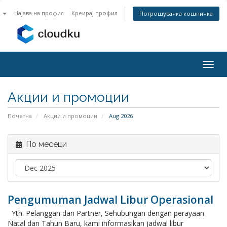
n
Најава на профил
Креирај профил
Потрошувачка кошничка
Togg
navig
Акции и промоции
Почетна
Акции и промоции
Aug 2026
По месеци
Pengumuman Jadwal Libur Operasional
Yth. Pelanggan dan Partner, Sehubungan dengan perayaan
Natal dan Tahun Baru, kami informasikan jadwal libur