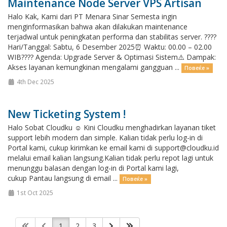
Maintenance Node Server VPS Artisan
Halo Kak, Kami dari PT Menara Sinar Semesta ingin
menginformasikan bahwa akan dilakukan maintenance
terjadwal untuk peningkatan performa dan stabilitas server. ????
Hari/Tanggal: Sabtu, 6 Desember 2025⏰ Waktu: 00.00 – 02.00
WIB???? Agenda: Upgrade Server & Optimasi Sistem⚠️ Dampak:
Akses layanan kemungkinan mengalami gangguan ...
Повеќе »
4th Dec 2025
New Ticketing System !
Halo Sobat Cloudku ☺️ Kini Cloudku menghadirkan layanan tiket
support lebih modern dan simple. Kalian tidak perlu log-in di
Portal kami, cukup kirimkan ke email kami di support@cloudku.id
melalui email kalian langsung.Kalian tidak perlu repot lagi untuk
menunggu balasan dengan log-in di Portal kami lagi,
cukup Pantau langsung di email ...
Повеќе »
1st Oct 2025
1
2
3