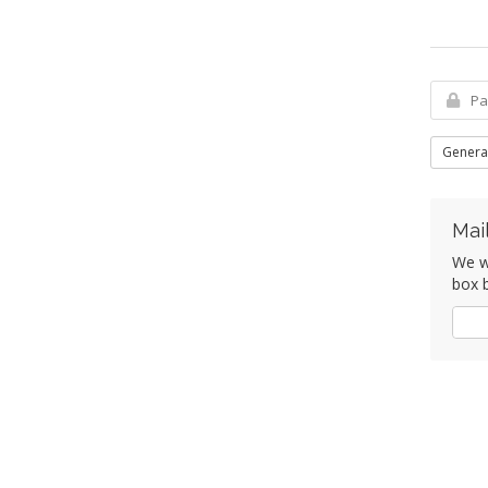
Genera
Mai
We wo
box b
Ja