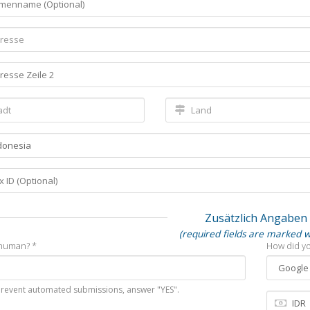
Zusätzlich Angaben
(required fields are marked w
human? *
How did yo
prevent automated submissions, answer "YES".