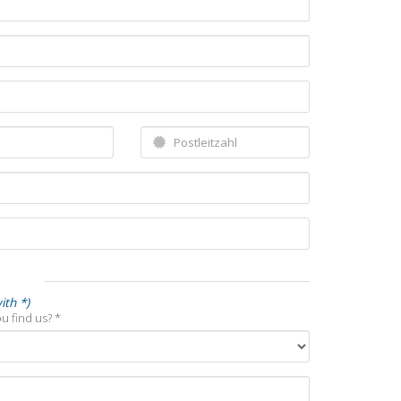
ith *)
u find us? *