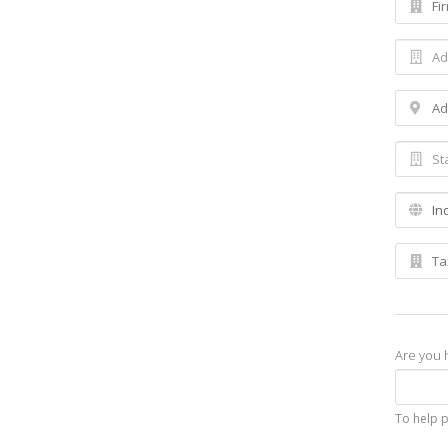
Are you 
To help 