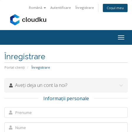
Română
Autentificare
Înregistrare
Coșul meu
Navi
Togg
Înregistrare
Portal clienți
Înregistrare
Aveți deja un cont la noi?
Informații personale