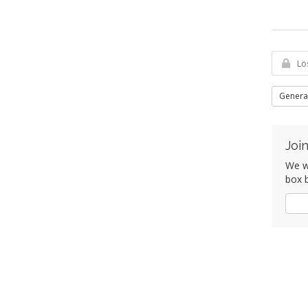
Genera
Join
We wo
box b
Ja