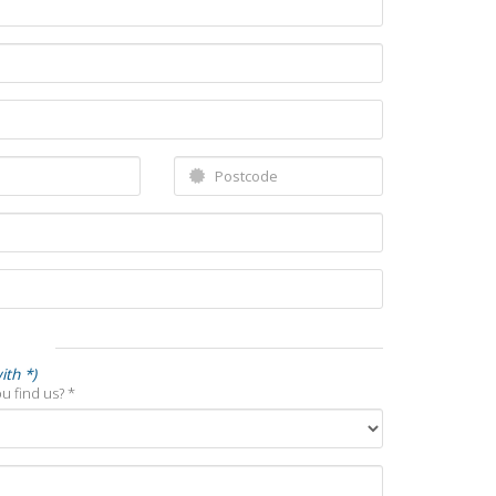
ith *)
u find us? *