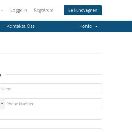
a
Logga in
Registrera
Se kundvagnen
Kontakta Oss
Konto
n