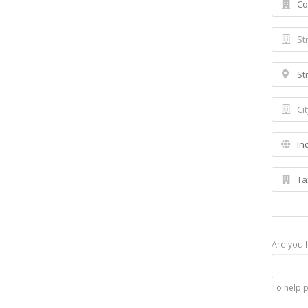
Are you 
To help 