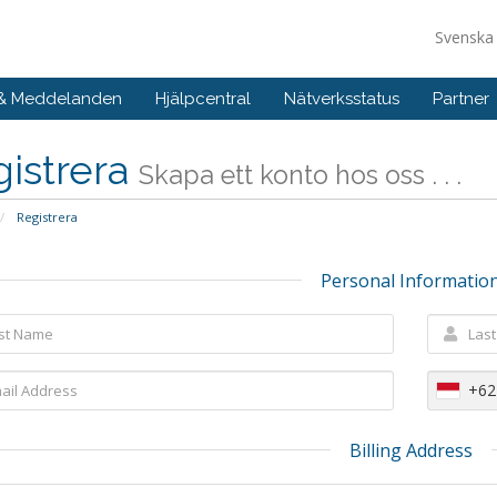
Svensk
 & Meddelanden
Hjälpcentral
Nätverksstatus
Partner
istrera
Skapa ett konto hos oss . . .
Registrera
Personal Informatio
+62
Billing Address