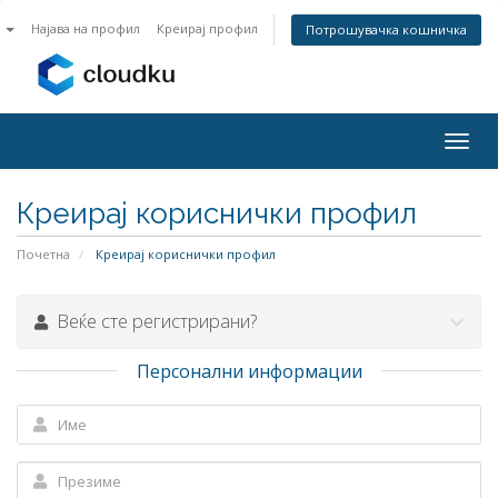
n
Најава на профил
Креирај профил
Потрошувачка кошничка
Togg
navig
Креирај кориснички профил
Почетна
Креирај кориснички профил
Веќе сте регистрирани?
Персонални информации