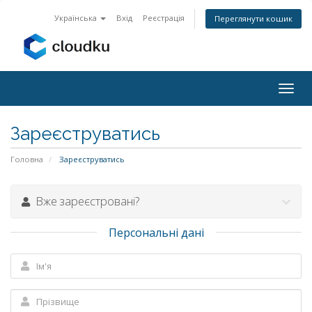
Українська
Вхід
Реєстрація
Переглянути кошик
Togg
navig
Зареєструватись
Головна
Зареєструватись
Вже зареєстровані?
Персональні дані